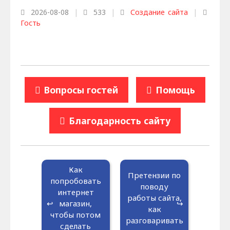
2026-08-08
|
533
|
Создание сайта
|
Гость
Вопросы гостей
Помощь
Благодарность сайту
Как
Претензии по
попробовать
поводу
интернет
работы сайта,
магазин,
как
чтобы потом
разговаривать
сделать