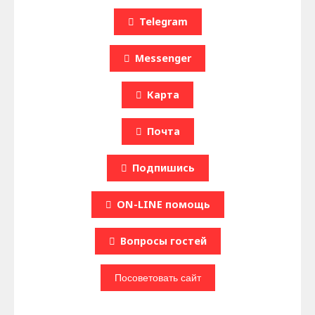
Telegram
Messenger
Карта
Почта
Подпишись
ON-LINE помощь
Вопроcы гостей