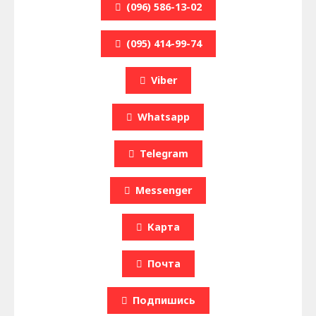
(096) 586-13-02
(095) 414-99-74
Viber
Whatsapp
Telegram
Messenger
Карта
Почта
Подпишись