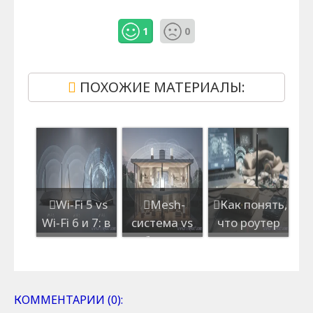
1
0
ПОХОЖИЕ МАТЕРИАЛЫ:
Wi‑Fi 5 vs
Mesh-
Как понять,
Wi‑Fi 6 и 7: в
система vs
что роутер
каких
обычный
пора менять,
случаях
роутер: что
а не
нужен пер...
лучше для
перепрош...
бол...
КОММЕНТАРИИ (0):