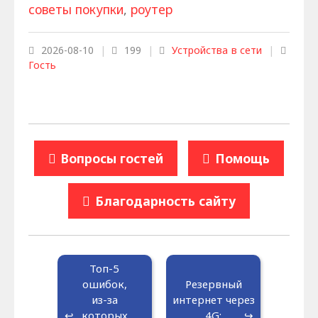
советы покупки
,
роутер
2026-08-10
|
199
|
Устройства в сети
|
Гость
Вопросы гостей
Помощь
Благодарность сайту
Топ-5
ошибок,
Резервный
из-за
интернет через
которых
4G: