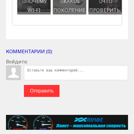
ПОЧЕМУ
КАКОЕ
ЧТО
WI‑FI
ПОКОЛЕНИЕ
ПРОВЕРИТЬ,
СЛАБЫЙ В
WI‑FI
ЕСЛИ НЕ
ДАЛЬНИХ
ВЫБРАТЬ
РАБОТАЕТ
КОМНАТАХ
ДЛЯ
ИНТЕРНЕТ:
И КАК ЭТО ...
РАБОТЫ
ДО ЗВОН...
КОММЕНТАРИИ (0):
Войдите:
Отправить