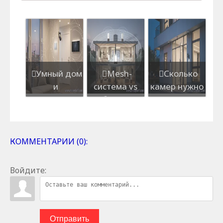
Умный дом
Mesh-
Сколько
и
система vs
камер нужно
сигнализация:
обычный
для
как связать в
роутер: что
полноценной
одну сист...
лучше для
охраны
бол...
кварти...
КОММЕНТАРИИ (0):
Войдите:
Отправить