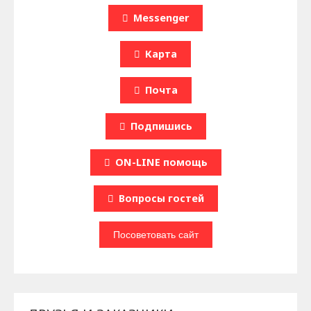
Messenger
Карта
Почта
Подпишись
ON-LINE помощь
Вопроcы гостей