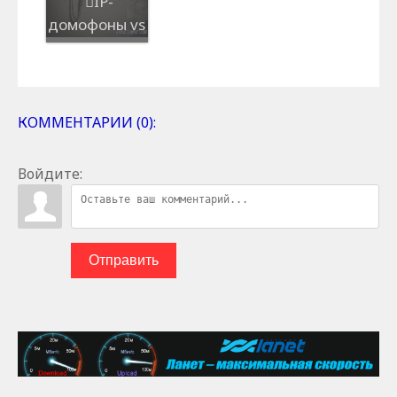
IP-
домофоны vs
аналоговые:
ключевые
отличия и
выб...
КОММЕНТАРИИ (0):
Войдите:
Отправить