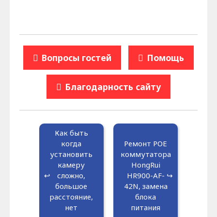
Вопросы гостей
Помощь
Благодарность сайту
Как быть
когда
Ремонт РОЕ
установить
коммутатора
камеру
HongRui
сложно,
HR900-AF-
большое
42N, замена
расстояние,
блока
нет
питания