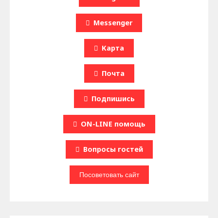
Messenger
Карта
Почта
Подпишись
ON-LINE помощь
Вопроcы гостей