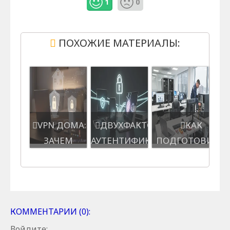
1
0
ПОХОЖИЕ МАТЕРИАЛЫ:
VPN ДОМА:
ДВУХФАКТОРНАЯ
КАК
ЗАЧЕМ
АУТЕНТИФИКАЦИЯ:
ПОДГОТОВИТЬ
НУЖЕН И
ЗАЧЕМ И КАК
ОФИС
КАК
ВКЛЮЧИТ...
КОМПАНИИ К
ВЫБРАТЬ
КОМПЛЕКСНОМУ
IT-О...
КОММЕНТАРИИ (0):
Войдите: