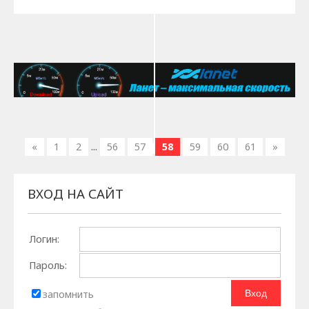
...
«
1
2
56
57
58
59
60
61
»
ВХОД НА САЙТ
Логин:
Пароль:
запомнить